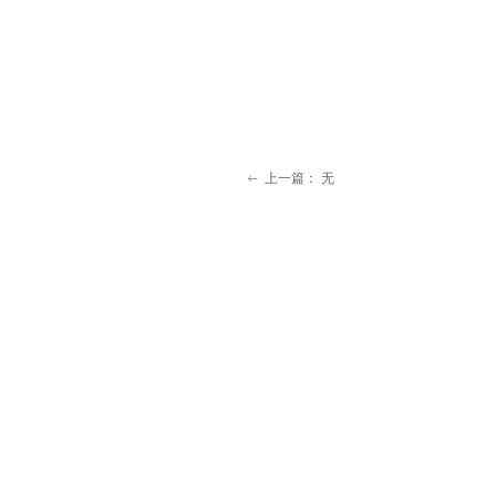
上一篇：
无
ꂃ