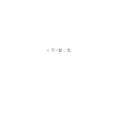
下一篇：
无
ꁹ