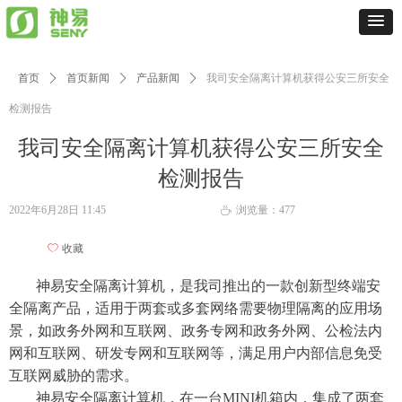
首页
ꄲ
首页新闻
ꄲ
产品新闻
ꄲ
我司安全隔离计算机获得公安三所安全
检测报告
我司安全隔离计算机获得公安三所安全
检测报告
2022年6月28日
11:45
浏览量：
477
ꄘ
ꄀ
收藏
神易
安全
隔离计算机
，
是
我司
推出的一款创新型终端安
全
隔离
产品，适用于
两套或多套网络
需要物理隔离的应用场
景，如政务外网和互联网、政务专网和政务外网、
公检法内
网和互联网、
研发
专网和互联网等，
满足
用户
内部
信息
免受
互联网
威胁的需求。
神易
安全
隔离计算机
，
在一台MINI机箱内，集成了两套