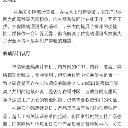
神易安全
隔离计算机
，
在
技术上创新突破，
实现了
内外
网之间
毫秒级无缝切换
。
内外网系统
同时
在线工作
、互不干
扰。
在保障物理隔离的基础上，极大的提升了操作的便捷
性
，
跟操作
一台计算
无异
，
彻底解决
了传统
物理隔离
方案
为
了安全不得不放弃用户体验的难题
。
权威部门认可
神易安全
隔离计算机
，
内外网的CP
U
、内存、硬盘、网
络都完全独立，
专网专用，但
切换过程中
切换信号是否一
致？硬盘是否存在非法调换的隐患
？
USB端口是否物理隔
离？
共用
的键鼠外设
，是否存在缓冲区
，
造成跨网
泄露风
险？这些用户关心的安全问题，仍然需要权威部门的论证。
神易安全隔离计算机，产品形态属于首创的创新型产
品，超出了相关认证标准的范畴。但国家鼓励并支持产品
创
新，
国家网络与信息系统
安全
产品质量监督检验中心、
公安