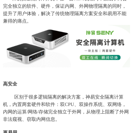
完全独立的软
件、
硬件
，保证内网、外网物理隔离的同时，
提升了用户体验，
解决了传统
物理隔离
方案安全和易用不能
兼得的痛点。
高安全
区别于很多逻辑隔离的解决方案，
神易安全
隔离计算
机，内置两套硬件和软件：双CPU、双操作系统、双网络，
内网的运算
/
网络
/
存储完全独立于外网
，从物理上阻断了
外
网
非法
窥视
、窃取
内网信息
。
更易用