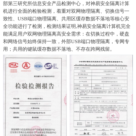
部第三研究所信息安全产品检测中心
，
对
神易安全
隔离计算
机
进行全面的
检验检测
，着重对
双网物理隔离、
切换信号一
致性
、
USB端口物理隔离
、
共用区
缓存数据不落地等核心
安
全
功能进行了
检测，
检测结果
证明
,
神易安全
隔离计算机
完全
能满足用户双网物理
隔离高
安全需求
：
在切换过程中
，
硬盘
和网络信号始终保持一致
，
外部USB端口物理隔离，专网专
用；
共用
的键鼠
缓存
数据不落地、不存在跨网残留
。