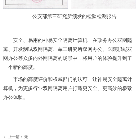
公安部第三研究所颁发的检验检测报告
安全、易用的
神易安全
隔离计算机，在政务办公双网隔
离、开发测试双网隔离、
军工研究所双网
办公、
医院
职能
双
网
办公等
众多内外网隔离的场景中，将用户的体验
提升到了
一个新的高度
。
市场的高度评价和权威部门的认可，
让
神易
安全
隔离计
算机，
为更多
行业
双网隔离用户打造
更安全、更高效的
极致
办公体验。
上一篇：
无
ꂃ