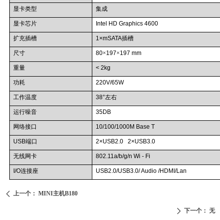
显卡类型
集成
显卡芯片
Intel HD Graphics 4600
扩充插槽
1×mSATA
插槽
尺寸
80
×
197
×
197 mm
重量
< 2kg
功耗
220V/65W
工作温度
38°
左右
运行噪音
35DB
网络接口
10/100/1000M Base T
USB
端口
2×USB2.0 2×USB3.0
无线网卡
802.11a/b/g/n Wi - Fi
I/O
连接座
USB2.0/USB3.0/ Audio /HDMI/Lan
上一个：
MINI主机B180
ꄴ
下一个：
无
ꄲ