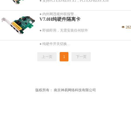
● 支持PCI EXPRESS X1，PCI EXPRESS X16
● 内外网违规外联报警
● 支持64位操作系统
● 内外网违规外联报警
V7.0H纯硬件隔离卡
● 支持10/100/1000M 网络环境
● 支持文件粉碎
넶
282
● 支持64位操作系统
● 即插即用，无需安装任何软件
● 支持文件粉碎
● 纯硬件开关切换
● 实时在线切换，支持重启切换
上一页
1
下一页
넶
1225
● 支持PCI PCI-E X1/X16等多种插槽
● 支持百兆和千兆网络
版权所有：
南京神易网络科技有限公司